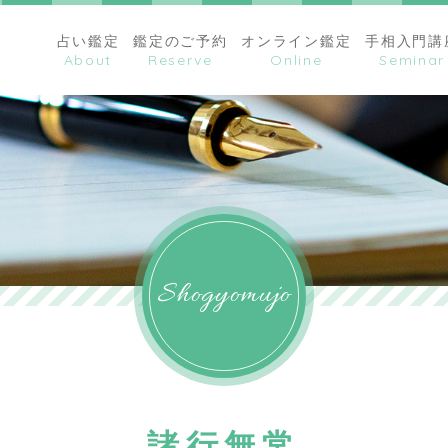
占い鑑定
鑑定のご予約
オンライン鑑定
手相入門講
Shogyomujo
諸行無常