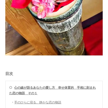
目次
○
心の線が語るあなたの愛し方 幸せ体質的 手相に刻まれ
た恋の物語 その１
・
手のひらに宿る、静かな恋の物語