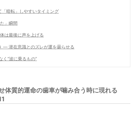
て「暗転」しやすいタイミング
めた」瞬間
身体は最後に声を上げる
 ― 潜在意識とのズレが運を曇らせる
なく“波に乗るもの”
幸せ体質的運命の歯車が噛み合う時に現れる
1