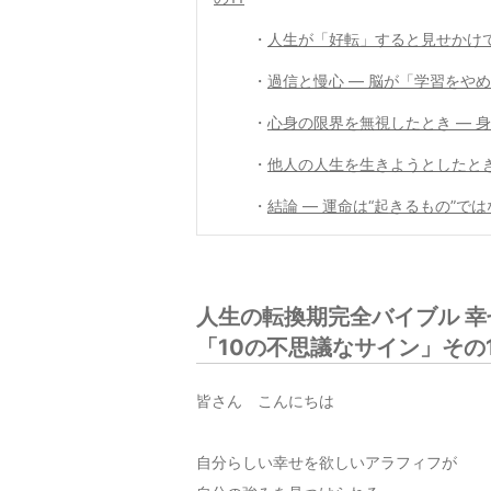
・
人生が「好転」すると見せかけ
・
過信と慢心 ― 脳が「学習をや
・
心身の限界を無視したとき ― 
・
他人の人生を生きようとしたとき
・
結論 ― 運命は“起きるもの”では
人生の転換期完全バイブル 
「10の不思議なサイン」その1
皆さん こんにちは
自分らしい幸せを欲しいアラフィフが