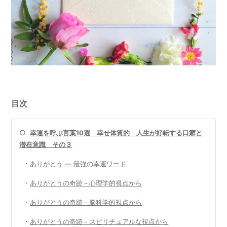
目次
○
幸運を呼ぶ言葉10選 幸せ体質的 人生が好転する口癖と
潜在意識 その３
・
ありがとう ― 最強の幸運ワード
・
ありがとうの奇跡－心理学的視点から
・
ありがとうの奇跡－脳科学的視点から
・
ありがとうの奇跡－スピリチュアルな視点から