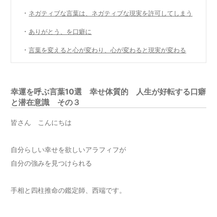
・
ネガティブな言葉は、ネガティブな現実を許可してしまう
・
ありがとう、を口癖に
・
言葉を変えると心が変わり、心が変わると現実が変わる
幸運を呼ぶ言葉10選 幸せ体質的 人生が好転する口癖
と潜在意識 その３
皆さん こんにちは
自分らしい幸せを欲しいアラフィフが
自分の強みを見つけられる
手相と四柱推命の鑑定師、西端です。