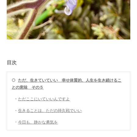
目次
○
ただ、生きていていい 幸せ体質的、人生を生き続けるこ
との意味 その５
・
ただここにいていいんですよ
・
生きることは、ただの持久戦でいい
・
今日も、静かな勇気を