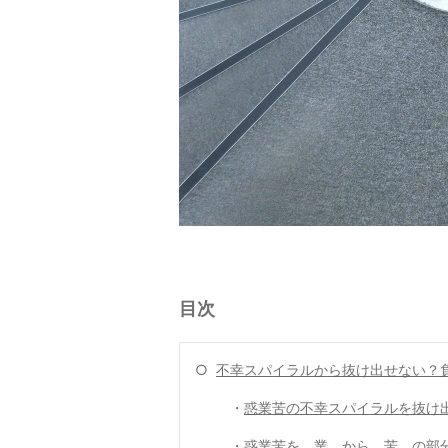
目次
○
不幸スパイラルから抜け出せない？
・
惑業苦の不幸スパイラルを抜け
・
惑業苦を 業 から 苦 の部