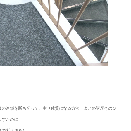
負の連鎖を断ち切って、幸せ体質になる方法 まとめ講座その３
出すために
分で断ち切ると．．．