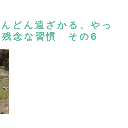
どんどん遠ざかる、やっ
残念な習慣 その6